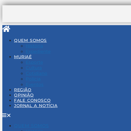
Pular
para
o
conteúdo
QUEM SOMOS
História
Expediente
MURIAÉ
Esporte
Cultura
Cotidiano
Polícia
Eventos
REGIÃO
OPINIÃO
FALE CONOSCO
JORNAL A NOTÍCIA
QUEM SOMOS