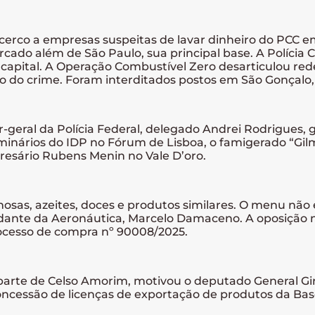
cerco a empresas suspeitas de lavar dinheiro do PCC e
cado além de São Paulo, sua principal base. A Polícia
 capital. A Operação Combustível Zero desarticulou red
 do crime. Foram interditados postos em São Gonçalo, 
-geral da Polícia Federal, delegado Andrei Rodrigues, 
s seminários do IDP no Fórum de Lisboa, o famigerado “Gi
resário Rubens Menin no Vale D’oro.
inosas, azeites, doces e produtos similares. O menu não
nte da Aeronáutica, Marcelo Damaceno. A oposição nã
rocesso de compra nº 90008/2025.
or parte de Celso Amorim, motivou o deputado General 
concessão de licenças de exportação de produtos da Bas