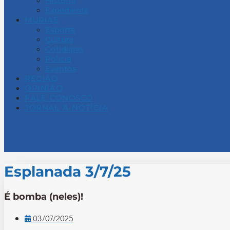
História
Expediente
MURIAÉ
Esporte
Cultura
Cotidiano
Polícia
Eventos
REGIÃO
OPINIÃO
FALE CONOSCO
JORNAL A NOTÍCIA
Esplanada 3/7/25
É bomba (neles)!
03/07/2025