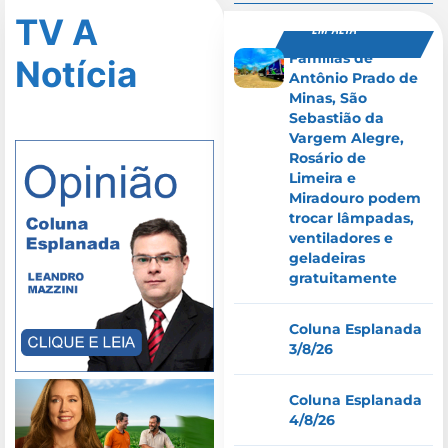
TV A
EM ALTA
Famílias de
Notícia
Antônio Prado de
Minas, São
Sebastião da
Vargem Alegre,
Rosário de
Limeira e
Miradouro podem
trocar lâmpadas,
ventiladores e
geladeiras
gratuitamente
Coluna Esplanada
3/8/26
Coluna Esplanada
4/8/26