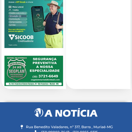
Rua Benedito Valadares, nº 317, Barra , Muriaé-MG