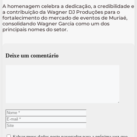
A homenagem celebra a dedicação, a credibilidade e
a contribuição da Wagner DJ Produções para o
fortalecimento do mercado de eventos de Muriaé,
consolidando Wagner Garcia como um dos
principais nomes do setor.
Deixe um comentário
Comentário
Nome
E-
mail
Site
Salvar meus dados neste navegador para a próxima vez que