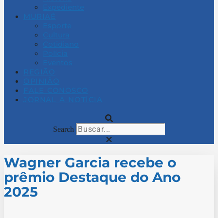
Expediente
MURIAÉ
Esporte
Cultura
Cotidiano
Polícia
Eventos
REGIÃO
OPINIÃO
FALE CONOSCO
JORNAL A NOTÍCIA
Search
Wagner Garcia recebe o
prêmio Destaque do Ano
2025