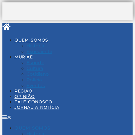
Pular
para
o
conteúdo
QUEM SOMOS
História
Expediente
MURIAÉ
Esporte
Cultura
Cotidiano
Polícia
Eventos
REGIÃO
OPINIÃO
FALE CONOSCO
JORNAL A NOTÍCIA
QUEM SOMOS
História