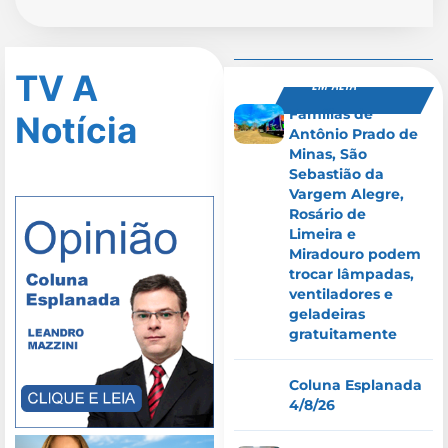
TV A
EM ALTA
Famílias de
Notícia
Antônio Prado de
Minas, São
Sebastião da
Vargem Alegre,
Rosário de
Limeira e
Miradouro podem
trocar lâmpadas,
ventiladores e
geladeiras
gratuitamente
Coluna Esplanada
4/8/26