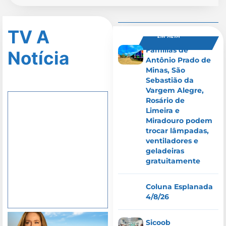
TV A
EM ALTA
Famílias de
Notícia
Antônio Prado de
Minas, São
Sebastião da
Vargem Alegre,
Rosário de
Limeira e
Miradouro podem
trocar lâmpadas,
ventiladores e
geladeiras
gratuitamente
Coluna Esplanada
4/8/26
Sicoob