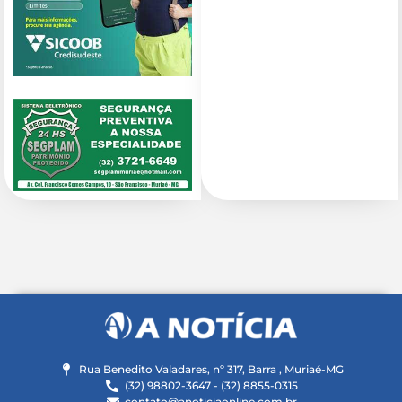
Rua Benedito Valadares, nº 317, Barra , Muriaé-MG
(32) 98802-3647 - (32) 8855-0315
contato@anoticiaonline.com.br